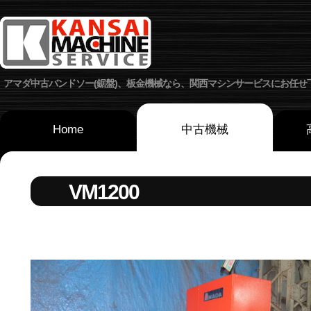
アマダ中古バンドソー(鋸盤)、板金機械なら、関西マシンサービスにお任せ
Home
中古機械
VM1200