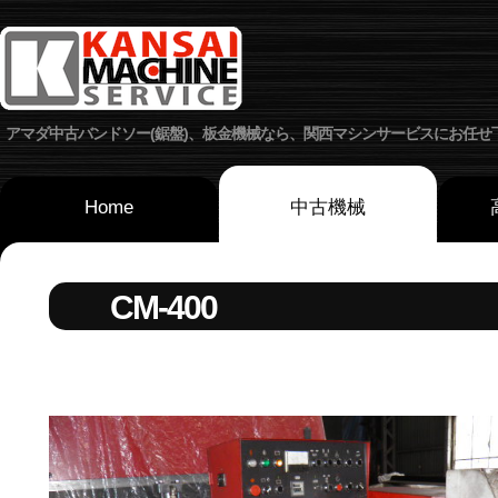
アマダ中古バンドソー(鋸盤)、板金機械なら、関西マシンサービスにお任せ
Home
中古機械
CM-400