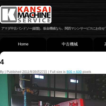
アマダ中古バンドソー(鋸盤)、板金機械なら、関西マシンサービスにお任せ
Home
中古機械
4
By
| Published
2011年09月27日
| Full size is
800 × 600
pixels